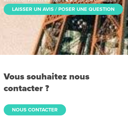
Rénovation Paris 07
est noté à
4.9
/
5
par
204
utilisateurs
LAISSER UN AVIS / POSER UNE QUESTION
Vous souhaitez nous
contacter ?
NOUS CONTACTER