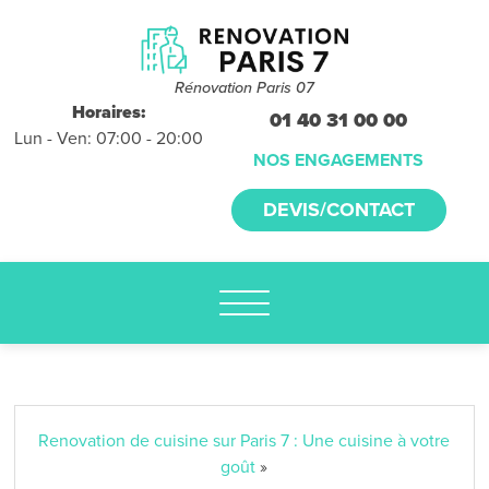
Devis et
déplacements
gratuits
Rénovation Paris 07
sans
Horaires:
01 40 31 00 00
Lun - Ven: 07:00 - 20:00
engagement
NOS ENGAGEMENTS
appelez-nous :
DEVIS/CONTACT
01.40.31.00.00
Renovation de cuisine sur Paris 7 : Une cuisine à votre
goût
»