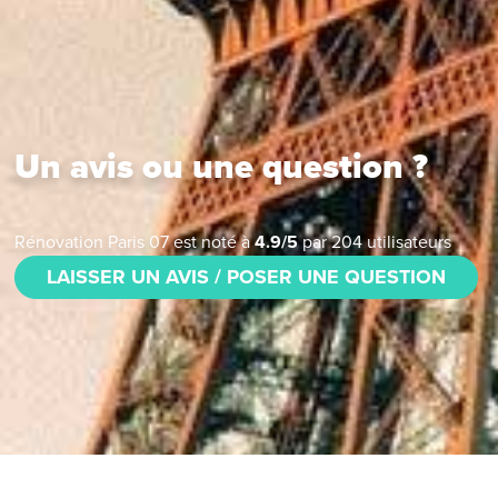
Un avis ou une question ?
Rénovation Paris 07
est noté à
4.9
/
5
par
204
utilisateurs
LAISSER UN AVIS / POSER UNE QUESTION