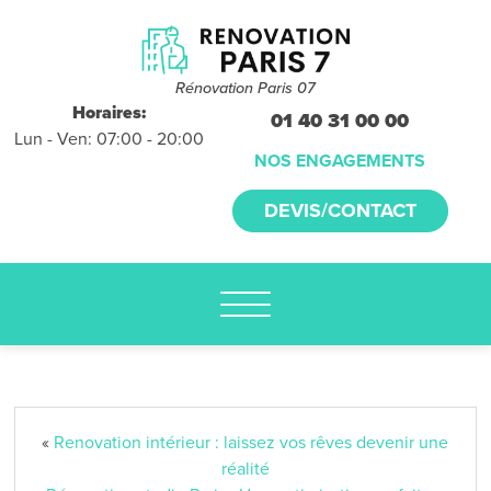
Devis et
déplacements
gratuits
Rénovation Paris 07
sans
Horaires:
01 40 31 00 00
Lun - Ven: 07:00 - 20:00
engagement
NOS ENGAGEMENTS
appelez-nous :
DEVIS/CONTACT
01.40.31.00.00
«
Renovation intérieur : laissez vos rêves devenir une
réalité